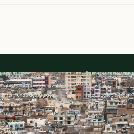
RNPROBLEME
ÜBER UNSEREN VEREI
 afghanische Tragödie in Zahlen
Wer wir sind
 Hintergründe des Krieges
Jetzt Mitglied werden
isdaten
Events
en über die afghanische Diaspora
Kontakt
Deutschland
r AfA e.V.