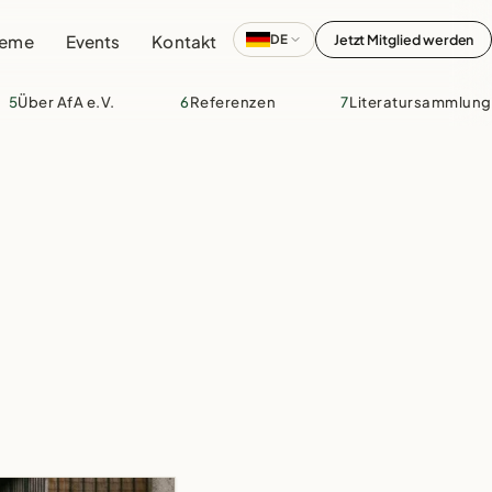
leme
Events
Kontakt
Jetzt Mitglied werden
DE
5
Über AfA e.V.
6
Referenzen
7
Literatursammlung