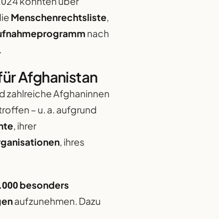
 2024 konnten über
die
Menschenrechtsliste
,
ufnahmeprogramm
nach
.
r Afghanistan
d zahlreiche Afghaninnen
roffen – u. a. aufgrund
hte
, ihrer
rganisationen
, ihres
.000 besonders
gen
aufzunehmen. Dazu