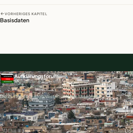
VORHERIGES KAPITEL
Basisdaten
KE
Aufklärungsforum
Afghanistan e.V.
Die
Die
Die Zustände in Afghanistan und ihre Ursachen
Bas
Dat
in 
Übe