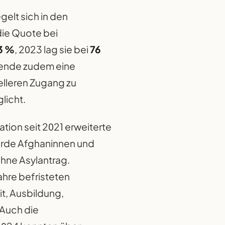
gelt sich in den
die Quote bei
3 %
, 2023 lag sie bei
76
chende zudem eine
nelleren Zugang zu
licht.
ation seit 2021 erweiterte
urde Afghaninnen und
ohne Asylantrag.
ahre befristeten
it, Ausbildung,
 Auch die