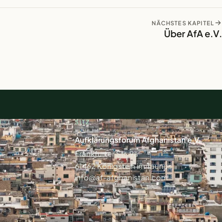
NÄCHSTES KAPITEL
Über AfA e.V.
N
SITZ
Aufklärungsforum Afghanistan e.V.
Frankfurter Str. 9a
61462 Königstein im Taunus
info@af-afghanistan.com