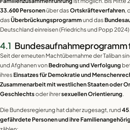
Familienzusammenführung
ist möglich. Bis Mitte
33.600 Personen
über das
Ortskräfteverfahren
, 
das
Überbrückungsprogramm
und das
Bundesa
Deutschland einreisen (Friedrichs und Popp 2024)
Bundesaufnahmeprogramm fü
Seit der erneuten Machtübernahme der Taliban sin
und Afghanen von
Bedrohung und Verfolgung
bet
ihres
Einsatzes für Demokratie und Menschenrec
Zusammenarbeit mit westlichen Staaten oder O
Geschlechts
oder ihrer
sexuellen Orientierung
.
Die Bundesregierung hat daher zugesagt, rund
45
gefährdete Personen und ihre Familienangehöri
zählen: