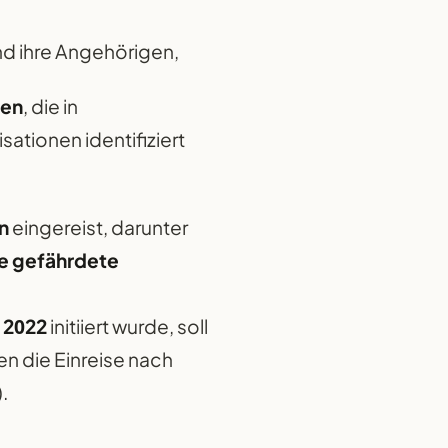
d ihre Angehörigen,
nen
, die in
ationen identifiziert
n
eingereist, darunter
re gefährdete
 2022
initiiert wurde, soll
n die Einreise nach
.