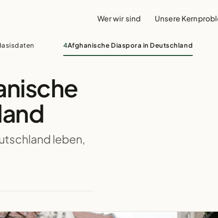
Wer wir sind
Unsere Kernprob
Basisdaten
4
Afghanische Diaspora in Deutschland
anische
land
utschland leben,