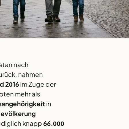
stan nach
zurück, nahmen
d 2016
im Zuge der
bten mehr als
sangehörigkeit
in
bevölkerung
lediglich knapp
66.000