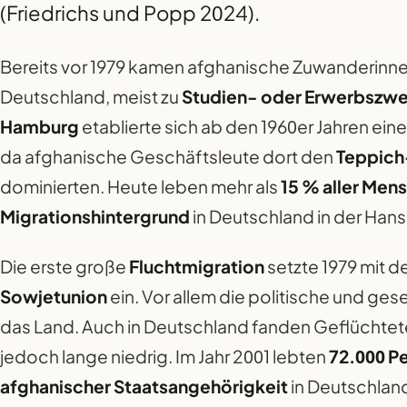
(Friedrichs und Popp 2024).
Bereits vor 1979 kamen afghanische Zuwanderinn
Deutschland, meist zu
Studien- oder Erwerbszw
Hamburg
etablierte sich ab den 1960er Jahren ei
da afghanische Geschäftsleute dort den
Teppich
dominierten. Heute leben mehr als
15 % aller Men
Migrationshintergrund
in Deutschland in der Hans
Die erste große
Fluchtmigration
setzte 1979 mit 
Sowjetunion
ein. Vor allem die politische und gesel
das Land. Auch in Deutschland fanden Geflüchtete 
jedoch lange niedrig. Im Jahr 2001 lebten
72.000 P
afghanischer Staatsangehörigkeit
in Deutschlan