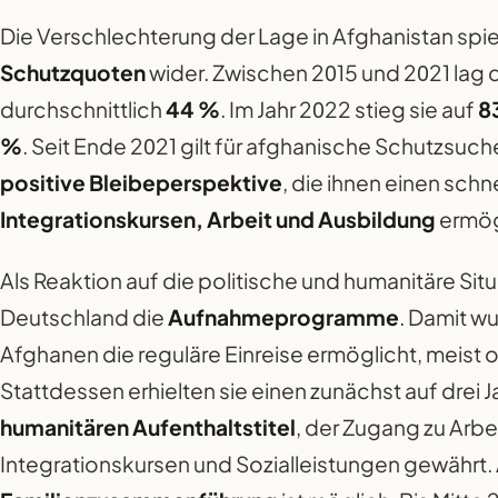
Die Verschlechterung der Lage in Afghanistan spie
Schutzquoten
wider. Zwischen 2015 und 2021 lag 
durchschnittlich
44 %
. Im Jahr 2022 stieg sie auf
8
%
. Seit Ende 2021 gilt für afghanische Schutzsu
positive Bleibeperspektive
, die ihnen einen sch
Integrationskursen, Arbeit und Ausbildung
ermög
Als Reaktion auf die politische und humanitäre Situ
Deutschland die
Aufnahmeprogramme
. Damit w
Afghanen die reguläre Einreise ermöglicht, meist 
Stattdessen erhielten sie einen zunächst auf drei J
humanitären Aufenthaltstitel
, der Zugang zu Arbe
Integrationskursen und Sozialleistungen gewährt.