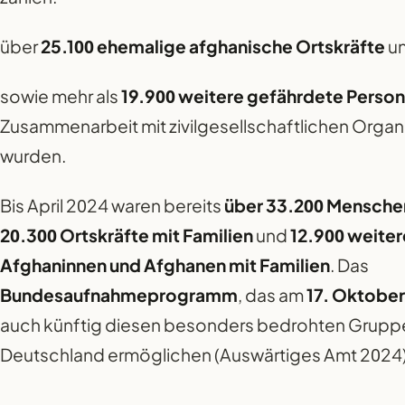
über
25.100 ehemalige afghanische Ortskräfte
un
sowie mehr als
19.900 weitere gefährdete Perso
Zusammenarbeit mit zivilgesellschaftlichen Organis
wurden.
Bis April 2024 waren bereits
über 33.200 Mensche
20.300 Ortskräfte mit Familien
und
12.900 weite
Afghaninnen und Afghanen mit Familien
. Das
Bundesaufnahmeprogramm
, das am
17. Oktober
auch künftig diesen besonders bedrohten Gruppe
Deutschland ermöglichen (Auswärtiges Amt 2024)