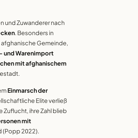
en und Zuwanderer nach
ecken
. Besonders in
ne afghanische Gemeinde,
- und Warenimport
schen mit afghanischem
estadt.
dem
Einmarsch der
lschaftliche Elite verließ
Zuflucht, ihre Zahl blieb
ersonen mit
d (Popp 2022).