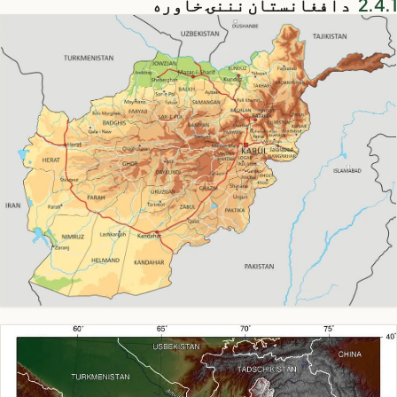
د افغانستان نننۍ خاوره