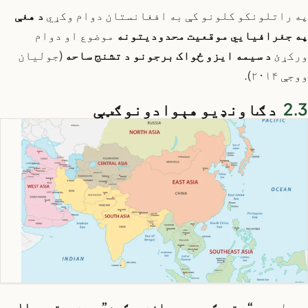
په راتلونکو کلونو کې به افغانستان دوام وکړي
د هغې
په جغرافیایي موقعیت محدودیتونه
موضوع او دوام
ورکړئ
د سیمه ایزو ځواک برجونو د تشنج ساحه
(جولیان
ووجې ۲۰۱۴).
د ګاونډیو هېوادونو ګټې
د پیل سره
“د ترهګرۍ پر وړاندې جګړه”
په
د سپتمبر ۱۱،