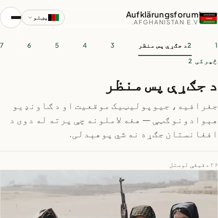
Aufklärungsforum
پښتو
AFGHANISTAN E.V.
1
2
د جګړې پس منظر
3
4
5
6
7
څپرکی 2
د جګړې پس منظر
جغرافیه، جیوپولیټیک موقعیت او د ګاونډیو
هېوادونو ګټې — هغه لاملونه چې پرته له دوی د
افغانستان جګړه نه شي پوهېدلی.
۲۶ دقیقې لوستل