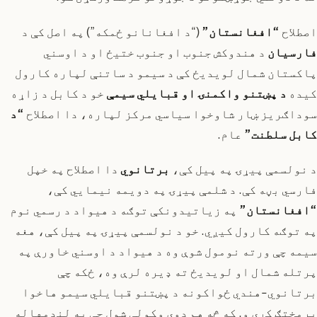
اصطلاح
“افغانستان”
(“د افغانانو ځمکه”) په اصل کې د
فارسیان
د هندوکش جنوب او جنوب ختیځ او د اوسني
پاکستان شمال لویدیځ کې د سیمو د ساتنې لپاره کارول
کیده
د پښتنو واکمنۍ او قبایلي سیمې
خو د کابل د زاړه
سوداګریز ښار شاوخوا سیاسي مرکز لپاره، دا اصطلاح
“د
کابل سلطنت”
عام.
د نولسمې پیړۍ په پیل کې،
برتانوي
دا اصطلاح په خپل
فارسي بڼه کې. د شلمې پیړۍ په دویمه نیمایي کې،
“افغانستان”
په زیاتیدونکې توګه د هیواد د رسمي نوم
په توګه کارول کیږي. خو د نولسمې پیړۍ په پیل کې، هغه
سیمه چې ورته نومول شوې وه د هیواد د اوسني خاورې په
پرتله شمال او لویدیځ ته ډیره لرې وه، ځکه چې
برتانوي-هندي ځواکونه د پښتنو قبایلي سیمو هاخوا
پرمختګ کړی و. که څه هم دوی وکولی شول چې په لنډمهاله