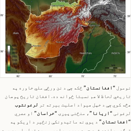
نومول
“افغانستان”
ځکه چې د نن ورځې ملي خاوره په
تاریخي لحاظ لا هم نسبتا ځوانه ده. افغان تاریخ پوهان
هڅه کوي چې د خپل هیواد اصلیت بیرته تر
لرغونتوب
لرغونی
“اریانا”
، منځنی پیړۍ
“خراسان”
او عصري
“افغانستان”
د یوې نه ماتیدونکې زنځیر د اړیکو په
توګه وړاندې شوي چې د پیړیو راهیسې سره تړلي او په یوه