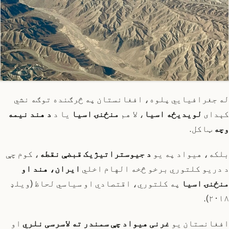
له جغرافیایي پلوه، افغانستان په څرګنده توګه نشي
کېدای
لویدیځه اسیا
، لا هم
منځنۍ اسیا
یا د
د هند نیمه
وچه
ټاکل.
بلکه، هیواد په یو
د جیوستراتیژیک قبضې نقطه
، کوم چې
د دریو کلتوري برخو څخه الهام اخلي
ایران، هند او
منځنۍ اسیا
په کلتوري، اقتصادي او سیاسي لحاظ (ویلډ
۲۰۱۸).
افغانستان یو
غرنی هیواد چې سمندر ته لاسرسی نلري
او