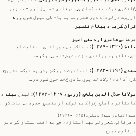
ځانګړې توګه هغه کسان چې عرفاني تمایل لري - هم ډیر
ارزښت درلود: د دوی شعرونه په پام کې نیول شوي وو
د
قرآن کریم د پیغام تفسیر
.
عرفاني شاعري او د هغې اغېز
حافظ (۱۳۲۰-۱۳۸۹):
د ملګرو په وړاندې د سخاوت او د
دښمنانو په وړاندې د زغم غوښتنه یې وکړه.
سعدي (۱۱۹۰-۱۲۸۳):
انسانیت د یو ګډ بدن په توګه تشریح
کړ:
“د آدم اولاد له یوې مادې څخه جوړ شوی دی…”
مولانا جلال الدین بلخي (رومي، ۱۲۰۷-۱۲۷۳):
لیدل
مینه
د
کایناتو د اصلي ځواک په توګه او مذهبي حدود یې مات کړل.
عبدالقادر بیدل دهلوي (۱۶۴۵-۱۷۲۱)
د عرفاني شعرونو مهم استازی، چې په افغانستان کې ډېر
درناوی کېږي.