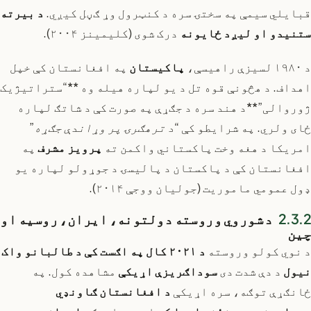
قبایلي سیمې په سختۍ سره د کنټرول وړ ګڼل کیږي.
د بیرته
ستنیدو او لیږد ځایونه
درک شوی (کلیمینز ۲۰۰۴).
د ۱۹۸۰ لسیزې راهیسې،
پاکیستان
په افغانستان کې خپل
اهداف. د هڅونې قوه تل د یو لپاره هیله وه **“ستراتیژیک
ژوروالی”**د هند سره د جګړې په صورت کې د شاتګ لپاره
ځای ولري. په شرایطو کې
“د ترهګرۍ پر وړاندې جګړه”
امریکا د هغه وخت پاکستاني واکمن ته
پرویز مشرف
په
افغانستان کې د پاکستان د پالیسۍ د جوړولو لپاره یو
ډول عمومي ماموریت (جولیان ووجې ۲۰۱۴).
د شوروي وروسته دولتونه، ایران، روسیه او
چین
د نوي کولو وروسته
د ۲۰۲۱ کال په اګست کې د طالبانو واک
نیول
د دې شدت دی
سوداګریزې اړیکې
مشاهده کول. په
ځانګړې توګه، سره اړیکې
د افغانستان ګاونډي