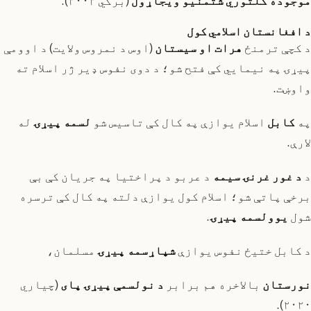
موجوده کلتوري شتمنیو ویجاړول
(برکي ۲۰۰۲).
د افغانستان اسلامي کول
د کچې ترمنځ
هرات او سیستان
(اوس د نمروس ولایت) د اوومې
پیړۍ په نیمایي کې فتح شو؛ د دوی نفوس ډیر ژر اسلام ته
واوښت.
په
کابل
اسلام یوازې په کال کې تاسیس شو
لسمه پیړۍ
له
لارې.
د
د غور غرنۍ سیمه
د عربو د پراختیا په جریان کې بې
برخې پاتې شو؛ اسلام کول یوازې دلته په کال کې ترسره
شول
یوولسمه پیړۍ
.
د کابل ختیځ نفوس یوازې
شپاړسمه پیړۍ
مسلمان،
نورستان
بالاخره هم برابر
د نولسمې پیړۍ پای
(چیاري
۲۰۲۰).