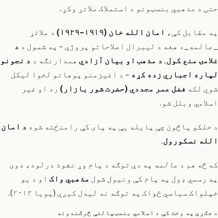
حتی د مذهبي بنسټونو د استملاک ملاتړ وکړ.
په مقابل کې،
امان الله خان (۱۹۱۹-۱۹۲۹)
د ملاتړ
_عالمه_د هغه د لیبرال اصلاحاتو پروژې - په شمول د
د
غلامۍ منع کول
,
د مذهب او بیان آزادي
همدارنګه د
د نجونو
لپاره اجباري زده کړه
- د اغیزمنو پوهانو لخوا لیکل
شوي لکه
فضل عمر مجددي (حضرت شور بازار)
رد او غیر
اسلامي وبلل شو.
د خلکو پاڅون چې پایله یې په پای کې رامنځته شوه
د امان
الله نسکورول
.
که څه هم د
عالمه
په دې توګه د پام وړ نفوذ درلود، دوی
په رسمي ډول په پام کې ونیول شول
مذهبي واک
او د یو
خپلواک سیاسي ځواک په توګه نه لیدل کیږي (پویا ۲۰۱۲).
د جګړې په وخت کې د اسلامي بنسټپالنې څرګندونه