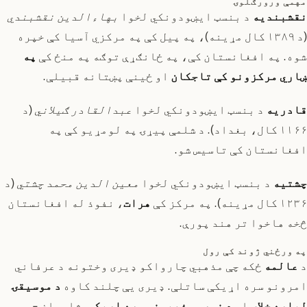
مهمې ورورګلوۍ
نقشبندیه
د بنسټ ایښودونکي لخوا
بهاءالدین نقشبندي
(د ۱۳۸۹ کال مړینه)، په پیل کې په مرکزي آسیا کې خپره
شوه. په افغانستان کې، په ځانګړې توګه په منځ کې
په
ښاري مرکزونو کې تاجکان
او ځینې پښتانه قبیلې.
قادریه
د بنسټ ایښودونکي لخوا
عبدالقادر ګیلاني
(د
۱۱۶۶ کال، بغداد). د شلمې پیړۍ په لومړیو کې په
افغانستان کې تاسیس شو.
چشتیه
د بنسټ ایښودونکي لخوا
معین الدین محمد چشتي
(د
۱۲۳۶ کال مړینه). په مرکز کې
هرات
، نفوذ له افغانستان
څخه هاخوا تر هند پورې.
په ورځني ژوند کې رول
د
عالمه
ځکه چې مذهبي چارواکو ډیری وختونه د عرفاني
امرونو سره اړیکې ساتلې. ډیری یې چلند کاوه
د موسیقۍ
لپاره خلاص
او
د نورو مذهبونو سره اړیکې
. شاعران - په