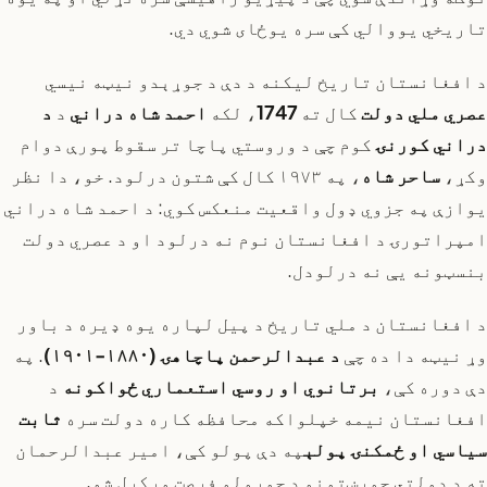
تاریخي یووالي کې سره یوځای شوي دي.
د افغانستان تاریخ لیکنه د دې د جوړېدو نیټه نیسي
عصري ملي دولت
کال ته
1747
، لکه
احمد شاه دراني
د
د
دراني کورنۍ
کوم چې د وروستي پاچا تر سقوط پورې دوام
وکړ،
ساحر شاه
، په ۱۹۷۳ کال کې شتون درلود. خو، دا نظر
یوازې په جزوي ډول واقعیت منعکس کوي: د احمد شاه دراني
امپراتورۍ د افغانستان نوم نه درلود او د عصري دولت
بنسټونه یې نه درلودل.
د افغانستان د ملي تاریخ د پیل لپاره یوه ډیره د باور
وړ نیټه دا ده چې
د عبدالرحمن پاچاهۍ (۱۸۸۰-۱۹۰۱)
. په
دې دوره کې،
برتانوي او روسي استعماري ځواکونه
د
افغانستان نیمه خپلواکه محافظه کاره دولت سره
ثابت
سیاسي او ځمکنۍ پولې
په دې پولو کې، امیر عبدالرحمان
ته د دولتي جوړښتونو د جوړولو فرصت ورکړل شو.