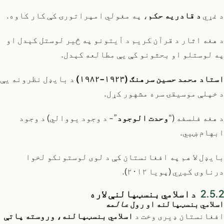
د غړي
د قادریه حکم
، په مغولي امپراتورۍ کې کار کاوه.
د هغه اثار د قرآن کریم د آیتونو په څیر لوستل کېدل او
په لوستلو او بحثونو کې یې مطالعه کېدل.
استاد محمد حسین سرهنګ (۱۹۲۳-۱۹۸۲)
د بایډل نظرونه یې
د خپلې موسیقۍ سره مشهور کړل.
د هغه فلسفه (“
وحدت الوجود
”- د وجود يووالي) د وجود
ابهام ښيي.
بایډل لا هم په افغانستان کې د لوی لوستونکو لخوا
درناوی کیږي (پویا ۲۰۱۲).
د اسلامي بنسټپالنې لاره
اسلامي بنسټپالنه او رول
عالمه
افغانستان ډیری وخت د
اسلامي بنسټپالنه، وروسته پاتې