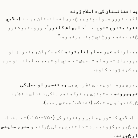
په افغانستان کې د اسلام ژوند
لکه د نورو هیوادونو په څیر، افغانستان هم د
د اسلامي
نفوذ متنوع تنوع
. دا “
د ابهام کلتور
”د وروستیو شخړو
څخه دمخه د ورځني ژوند برخه وه.”
همدارنګه
غیر مسلم اقلیتونه
لکه سکهان، هندوان او
یهودیان - سره له تبعیض - د سني او شیعه مسلمانانو سره
په ګډه ژوند کاوه.
ډیری پوهانو په دې نظر دي چې
په تفسیر او عمل کې
توپیرونه
د ستونزې په توګه نه، بلکې د خدای د فضل د
څرګندولو په توګه (
اختلاف اومتي رحمه
).
د اسلامي کلتور په لوړو وختونو کې (۷۵۰-۱۲۵۰) - د بغداد
په څیر مرکزونو سره - دا تنوع په کې څرګند و
هنر، ساینس
او څیړنه
.