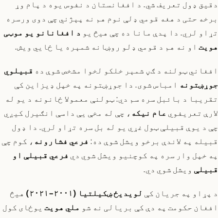
دقیق ډول تعریف شي. د افغانستان د نفوس یوه د پام وړ
برخه حتی د هغه قومي ډلې نوم هم نه پېژني چې دوی ورسره
تړاو لري. دا پدې مانا ده چې هیڅ یو
د افغانانو یو موټی
هویت
او نه هم د قومي ډلو روښانه شمېره یا ځایي ویش.
افغاني ټولنه د ګڼ شمېر خلکو لخوا مشخص شوې ده
قبیلوي
جوړښتونه
امباس شوی. دا جوړښتونه په خپل ډیزاین کې
تقریبا د بائبل سره سم دي: ټولنې معمولا ځانونه د یو له
لارې تعریفوي
عام نيکه
، چې له مخې یې داسې انګیرل کیږي
چې د یوې قبیلې ټول غړي یو له بل سره تړاو لري. دا ډول
قبیله په لاندې برخو ویشل شوې ده:
فرعي فشارونه
، کوم چې
په خپل وار سره په کوچنیو ویشل شوي دي
فرعي قبیلې او
قبیلې
ویشل شوي دي.
د پړاو په جریان کې
لویدیځ ښکیلتیا (۲۰۰۱-۲۰۲۱)
هیڅ
افغان حکومت په دې کې بریالی نه شو
ملي هویت
یوځای کول