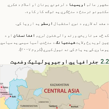
مشهور عالم
اویسینا
د لرغوني یونان او اسلام د فکري
مکتبونو ترمنځ د منځګړي په توګه کار کاوه.
د هغه له لارې، د نوي استقبال
ارسطو
په اروپا کې.
که څه هم تاریخي ورته والی شتون لري،
افغانستان
او د
چین لویدیځ ولایت
شينجيانګ
د منځنۍ آسیا سیمې په سیاسي
پوهاوي کې په پام کې نه نیول کیږي (کروم ۲۰۰۷).
جغرافیایي او جیوپولیتیک وضعیت