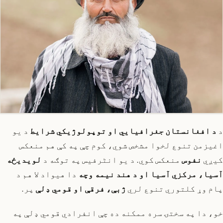
د
د افغانستان جغرافیایي او توپولوژیکي شرایط
د یو
اغیزمن تنوع لخوا مشخص شوي، کوم چې په کې هم منعکس
کیږي
نفوس
منعکس کوي. د یو انٹرفیس په توګه د
لویدیځه
آسیا، مرکزي آسیا او د هند نیمه وچه
دا هیواد لا هم د
پام وړ کلتوري تنوع لري
ژبې، فرقې او قومي ډلې
پر.
خو، دا په سختۍ سره ممکنه ده چې انفرادي قومي ډلې په