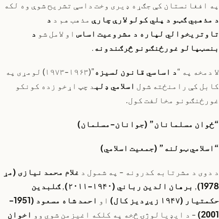
په افغانستان کې جګړه ډیری وخت داسې تشریح شوې وه لکه
د مذهبي ګټو د پلي کولو لارې چارې
مذهب هم د
د
تاوتریخوالي لپاره د مشروعیت اساس
او لامل شو
د
بنسټپالو غورځنګونو څرګندونه
.
لا دمخه په “
د اساسي قانون لسیزه
”(۱۹۶۳-۱۹۷۳) لومړی په
کابل کې رامنځته شول
اسلامي ډلې
د چپ اړخو زده کونکو
غورځنګونو مخالفت کول.
“ځوان مسلمانان” (جوانان-مسلمان)
“اسلامي ټولنه” (جمعیت اسلامي)
د دوی د مشرتابه کدرونه - په شمول د
غلام محمد نیازی (مړ
1978)
,
برهان الدین رباني (۱۹۴۰-۲۰۱۱)
,
ګلبدین
حکمتیار (۱۹۴۷ زیږدیز کال)
او
احمد شاه مسعود (1951-
2001)
- د ایډیالوژۍ څخه په کلکه اغیزمن شوي وو
اخوان