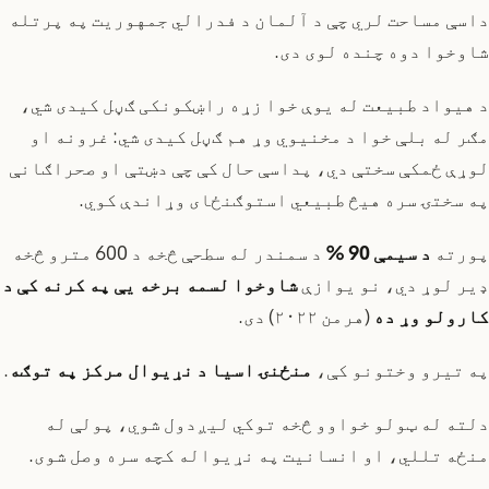
داسې مساحت لري چې د آلمان د فدرالي جمهوریت په پرتله
شاوخوا دوه چنده لوی دی.
د هیواد طبیعت له یوې خوا زړه راښکونکی ګڼل کیدی شي،
مګر له بلې خوا د مخنیوي وړ هم ګڼل کیدی شي: غرونه او
لوړې ځمکې سختې دي، پداسې حال کې چې دښتې او صحراګانې
په سختۍ سره هیڅ طبیعي استوګنځای وړاندې کوي.
پورته
د سیمې 90 %
د سمندر له سطحې څخه د 600 مترو څخه
ډیر لوړ دي، نو یوازې
شاوخوا لسمه برخه یې په کرنه کې د
کارولو وړ ده
(هرمن ۲۰۲۲) دی.
په تیرو وختونو کې،
منځنۍ اسیا د نړیوال مرکز په توګه
.
دلته له ټولو خواوو څخه توکي لیږدول شوي، پولې له
منځه تللي، او انسانیت په نړیواله کچه سره وصل شوی.