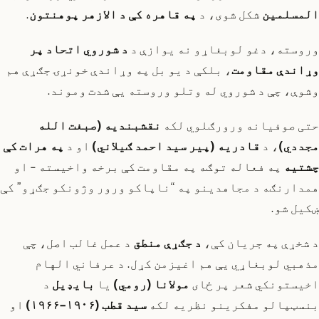
المسلمین
شکل شوی، د
په قاهره کې د الازهر پوهنتون
.
وروسته، دغو لوبغاړو نه یوازې د
د شوروي اتحاد پر
وړاندې مقاومت
، بلکې د یو بل په وړاندې خونړۍ جګړې هم
وشوې، چې د شوروي له وتلو وروسته یې شدت وموند.
حتی صوفیانه ورورګلوي لکه
نقشبندیه (صبغت الله
مجددي)
، د
قادریه (پیر سید احمد ګیلاني)
او د
په هرات کې
چشتیه
په فعاله توګه په مقاومت کې برخه واخیسته - او
همدارنګه د مجاهدینو په “ناپاکو ورور وژونکو جګړو” کې
ښکیل شو.
د شخړې په جریان کې،
د جګړې منطق
د عمل غالب اصل، چې
مذهبي لوبغاړي یې هم اغیزمن کړل. د عرفاني الهام
اخیستونکي شعر پر ځای
مولانا (رومي)
یا
بایډیل
د
بنسټپالو مفکرینو نظریه لکه
سید قطب (۱۹۰۶-۱۹۶۶)
او