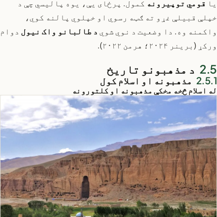
یا
قومي توپیرونه
کمول. پرځای یې، یوه پالیسي چې د
خپلې قبیلې غړو ته ګټه رسوي او خپلوي پالنه کوي،
واکمنه وه. دا وضعیت د نوي شوي
د طالبانو واک نیول
دوام
ورکړ (برینر ۲۰۲۴؛ هرمن ۲۰۲۲).
د مذهبونو تاریخ
مذهبونه او اسلام کول
له اسلام څخه مخکې مذهبونه او کلتورونه