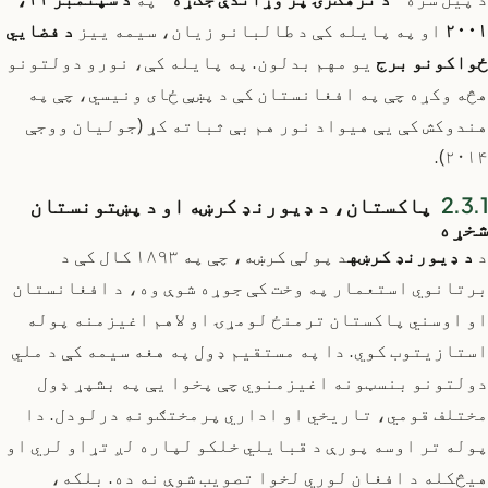
۲۰۰۱
او په پایله کې د طالبانو زیان، سیمه ییز
د فضايي
ځواکونو برج
یو مهم بدلون. په پایله کې، نورو دولتونو
هڅه وکړه چې په افغانستان کې د پښې ځای ونیسي، چې په
هندوکش کې یې هیواد نور هم بې ثباته کړ (جولیان ووجې
۲۰۱۴).
پاکستان، د ډیورنډ کرښه او د پښتونستان
شخړه
د
د ډیورنډ کرښه
د پولې کرښه، چې په ۱۸۹۳ کال کې د
برتانوي استعمار په وخت کې جوړه شوې وه، د افغانستان
او اوسني پاکستان ترمنځ لومړۍ او لاهم اغیزمنه پوله
استازیتوب کوي. دا په مستقیم ډول په هغه سیمه کې د ملي
دولتونو بنسټونه اغیزمنوي چې پخوا یې په بشپړ ډول
مختلف قومي، تاریخي او اداري پرمختګونه درلودل. دا
پوله تر اوسه پورې د قبایلي خلکو لپاره لږ تړاو لري او
هیڅکله د افغان لوري لخوا تصویب شوې نه ده. بلکه،