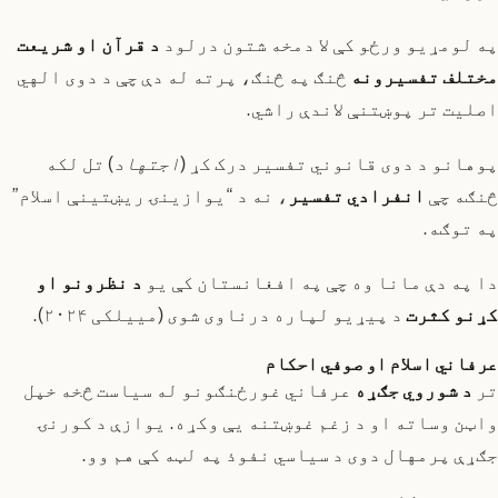
په لومړیو ورځو کې لا دمخه شتون درلود
د قرآن او شریعت
مختلف تفسیرونه
څنګ په څنګ، پرته له دې چې د دوی الهي
اصلیت تر پوښتنې لاندې راشي.
پوهانو د دوی قانوني تفسیر درک کړ (
اجتهاد
) تل لکه
څنګه چې
انفرادي تفسیر
، نه د “یوازینۍ ریښتینې اسلام”
په توګه.
دا په دې مانا وه چې په افغانستان کې یو
د نظرونو او
کړنو کثرت
د پیړیو لپاره درناوی شوی (مییلکی ۲۰۲۴).
عرفاني اسلام او صوفي احکام
تر
د شوروي جګړه
عرفاني غورځنګونو له سیاست څخه خپل
واټن وساته او د زغم غوښتنه یې وکړه. یوازې د کورنۍ
جګړې پرمهال دوی د سیاسي نفوذ په لټه کې هم وو.