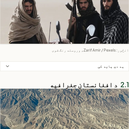
انځور: Zarif Amir / Pexels، وروسته رنګ شوی
په دې پاڼه کې
د افغانستان جغرافیه