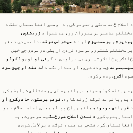
د اسلام څخه مخکې وختونو کې، د اوسني افغانستان خلک د
مختلفو مذهبونو پیروان وو، په شمول د
زردشتي،
بودیزم، برهمنیزم
او د
د میتراس فرقه
. دا عقیدې د هغو
پرمختللو کلتورونو سره نږدې اړیکې درلودې چې خپل
ځانګړي ځانګړتیاوې یې درلودې.
د کرنې او اوبو لګولو
سیسټمونه
ښه وده شوې، او همدارنګه د
له هند او چین سره
سوداګري
وده وکړه.
په پرتله کولو سره، عربانو په لږ پرمختللي شرایطو کې
د بدویانو په توګه ژوند کاوه.
توهم پرستي، جادوګري او
د قربانۍ دودونه
هلته پراخ وو. له همدې امله اسلام د یو
استازیتوب کوي
د تمدن اصلاح غورځنګ
په هرصورت، په
افغانستان کې، فتحې په عمده توګه د یو لامل شوې
د