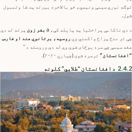
توګه نورې سیمې ونیسي، خو بالاخره بیرته په شا وتمبول
شول.
د دې ناکامې پراختیا په پایله کې، a
بفر زون
پرته له دې
چې تر منځ پراخ واکمني وي
روسیه، برتانوي هند او فارس
.
هغه سیمې چې سره یوځای شوې وې له دې وروسته د ”
“افغانستان”
ترسره شوی (چیاري ۲۰۲۰).
د افغانستان “طلايي” کلونه