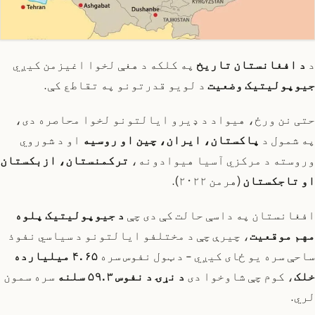
د
د افغانستان تاریخ
په کلکه د هغې لخوا اغیزمن کیږي
جیوپولیتیک وضعیت
د لویو قدرتونو په تقاطع کې.
حتی نن ورځ، هیواد د ډیرو ایالتونو لخوا محاصره دی،
په شمول د
پاکستان، ایران، چین او روسیه
او د شوروي
وروسته د مرکزي آسیا هیوادونه،
ترکمنستان، ازبکستان
او تاجکستان
(هرمن ۲۰۲۲).
افغانستان په داسې حالت کې دی چې
د جیوپولیتیک پلوه
مهم موقعیت
، چیرې چې د مختلفو ایالتونو د سیاسي نفوذ
ساحې سره یو ځای کیږي - د ټول نفوس سره
۴.۶۵ میلیارده
خلک
، کوم چې شاوخوا دی
د نړۍ د نفوس ۵۹.۳ سلنه
سره سمون
لري.