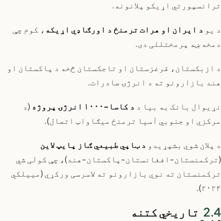
ترانسپورتي اړیکو پلانونه.
د یو
د ایران او هرات ترمنځ د اورګاډي اړیکه
، کوم چې
دمخه ښه پرمختللی دی.
د ازبکستان، قرغزستان او تاجکستان څخه د پاکستان او
هند بازارونو ته د انرژۍ صادرات.
نړیوال بانک به بیا د
د کاسا-۱۰۰۰ انرژۍ پروژه
(د
مرکزي او جنوبي آسیا ترمنځ میګاواټ اتصال).
د پلان شوي بشپړیدو
د ټاپي طبیعي ګاز پایپ لاین
(ترکمنستان-افغانستان-پاکستان-هند)، چې کولی شي
ترکمنستان ته نوي بازارونو ته لاسرسی ورکړي (مییلکي
۲۰۲۴).
تاریخي کتنه