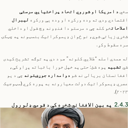
سخي
د امریکا او شوروي اتحاد پراختیایي مرستې
اقتصادي ودې ته وده ورکړه او وده یې ورکړه
لیبرال
اصلاحات
خو کله چې د مرستو دا فنډونه وچ شول او داخلي
شخړې زیاتې شوې، نو ځوان ډیموکراتیک بنسټونه په چټکۍ
سره سقوط وکړ.
له همدې امله “طلايي کلونه” هم د دې په توګه تشریح کیدی
شي
تشبیه
پوه شئ: حتی په خپل خورا باثباته پړاو کې،
افغانستان بریالی نه شو
دوامداره جوړښتونه
چې د یو
عصري ډیموکراتیک دولت معیارونه به پوره کړي (سټوجیک
۲۰۲۳).
په بین الافغاني شخړه کې د قومي ډلو رول