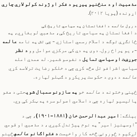
مذهبيت او د منځنیو پیړیو د فکر او ژوند کولو لارې چارې
اړونده (پویا ۲۰۱۲).
د رول
عالمه
د افغانستان په سیاسي تاریخ کې
د افغانستان په سیاسي تاریخ کې، مذهبي لوبغاړي، په
ځانګړې توګه د اسلام رسمي استازي - چې تش په نامه
عالمه
-، یو پراخ رول. دوی په دې کې مرکزي عوامل وو
د نظر
جوړښت او سیاسي تمایل
د نفوسو شمېر. له همدې امله
سیاسي اشرافو تل هڅه کړې چې د خلکو رضایت ترلاسه کړي
عالمه
د دوی د حکومت پریکړو د ګټلو لپاره.
ځینې وختونه د
عالمه
خو
په سازونو سمبال شوی
حتی د هغو
پالیسیو لپاره چې د اسلامي اصولو سره په ټکر کې وي.
بېلګه:
امیر عبدالرحمن خان (۱۸۸۱-۱۹۰۱)
، چې د
“اوسپنیز امیر” په نوم پیژندل کیږي ، د مذهبي او قومي
لږکیو د ځورونې څخه کار واخیست
د فتواګانو
عالمه
ځینو