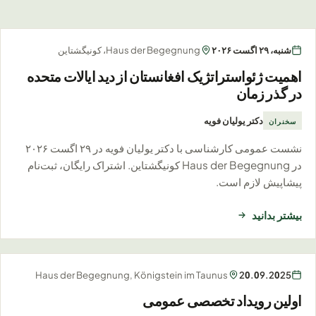
رویداد آینده
شنبه، ۲۹ اگست ۲۰۲۶
Haus der Begegnung، کونیگشتاین
اهمیت ژئواستراتژیک افغانستان از دید ایالات متحده
در گذر زمان
دکتر یولیان فویه
سخنران
نشست عمومی کارشناسی با دکتر یولیان فویه در ۲۹ اگست ۲۰۲۶
در Haus der Begegnung کونیگشتاین. اشتراک رایگان، ثبت‌نام
پیشاپیش لازم است.
بیشتر بدانید
رویداد گذشته
Haus der Begegnung, Königstein im Taunus
20.09.2025
اولین رویداد تخصصی عمومی