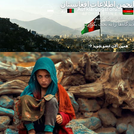
انجمن اطلاعات افغانستان
Aufklärungsforum
دری
AFGHANISTAN E.V.
دیدگاه‌ها را به بحث بگذاریم.
همین الان عضو شوید