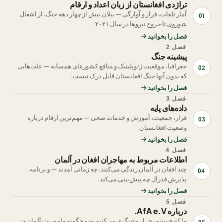
تراژدی افغانستان از زبان اعداد و ارقام
آمار تلفات، فرار و آوارگی — بیلان بیش از چهار دهه جنگ، از اشغال
01
شوروی تا خروج نیروها در سال ۲۰۲۱.
فصل را بخوانید
فصل 2
پیشینه جنگ
جغرافیا، موقعیت ژئوپلیتیک و منافع کشورهای همسایه — علت‌هایی
02
که بدون آنها جنگ افغانستان قابل درک نیست.
فصل را بخوانید
فصل 3
داده‌های پایه
فرار، جمعیت، آموزش و خدمات صحی — مهم‌ترین ارقام درباره
03
وضعیت افغانستان.
فصل را بخوانید
فصل 4
اطلاعات مربوط به مهاجران افغان در آلمان
چند افغان در آلمان زندگی می‌کنند، چه زمانی آمدند — و برنامه
04
پذیرش فدرال چه پیش‌بینی می‌کند.
فصل را بخوانید
فصل 5
درباره AfA e.V.
ما که هستیم، چرا روشنگری می‌کنیم — و چگونه ماموریت آلمان در