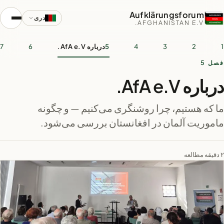
Aufklärungsforum
دری
AFGHANISTAN E.V.
1
2
3
4
5
درباره AfA e.V.
6
7
فصل 5
درباره AfA e.V.
ما که هستیم، چرا روشنگری می‌کنیم — و چگونه
ماموریت آلمان در افغانستان بررسی می‌شود.
۲ دقیقه مطالعه