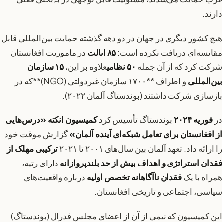
دارند.
هیچ کشور دیگری در جهان در دو دهه گذشته حمایت بین‌المللی قابل
مقایسه‌ای دریافت نکرده است:
۸۵ ایالت
در ماموریت افغانستان
شرکت کرد که از آن جمله
۵۰ نظامی
علاوه بر این،
۱۵ سازمان
بین‌المللی
و اطراف **۱۷۰۰ سازمان غیردولتی (NGO)**که در
بازسازی شرکت داشتند (بوندستاگ آلمان ۲۰۲۲).
در
فوریه ۲۰۲۴
بوندستاگ تأسیس کرد
کمیسیون انکته «درس‌هایی
از افغانستان برای تعامل شبکه‌ای آینده آلمان»
گزارش موقت خود
را ارائه داد. تعهد آلمان بین سال‌های ۲۰۰۱ تا ۲۰۲۱
ترکیبی مهلک از
فقدان استراتژی و اهداف بیش از حد بلندپروازانه
دارای رتبه،
همراه با یک
فقدان ناآگاهانه تخصص اولیه
درباره واقعیت‌های
سیاسی، اجتماعی و تاریخی افغانستان.
این کمیسیون که نیمی از آن از اعضای مجلس فدرال (بوندستاگ)