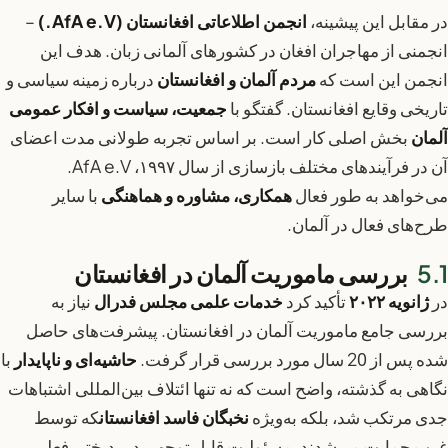
در مقابل این پیشینه،
انجمن اطلاعاتی افغانستان (AfA e.V.)
–
انجمنی از مهاجران افغان در کشورهای آلمانی زبان. هدف این
انجمن این است که
مردم آلمان و افغانستان
درباره زمینه سیاسی و
تاریخی وقایع افغانستان. گفتگو با
جمعیت، سیاست و افکار عمومی
آلمان
بخش اصلی کار است. بر اساس تجربه طولانی مدت اعضای
آن در فرآیندهای مختلف بازسازی از سال ۱۹۹۷، AfA e.V.
می‌خواهد به طور فعال
همکاری، مشاوره و هماهنگی
با سایر
طرح‌های فعال در آلمان.
بررسی ماموریت آلمان در افغانستان
در
ژانویه ۲۰۲۲
تأکید کرد
خدمات علمی مجلس فدرال
نیاز به
بررسی جامع ماموریت آلمان در افغانستان. پیشرفت‌های حاصل
شده پس از 20 سال مورد بررسی قرار گرفت.
حاشیه‌ای و ناپایدار
با
نگاهی به گذشته، واضح است که نه تنها ائتلاف بین‌المللی اشتباهات
جدی مرتکب شد، بلکه به‌ویژه
نخبگان فاسد افغانستان
که توسط
غرب حمایت می‌شدند، مسئولیت قابل توجهی در بدبختی فعلی