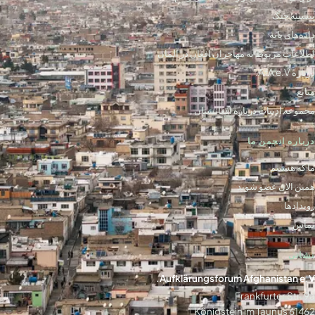
پیشینه جنگ
داده‌های پایه
اطلاعات مربوط به مهاجران افغان در آلمان
درباره AfA e.V.
منابع
مجموعه ادبیات درباره افغانستان
درباره انجمن ما
ما که هستیم
همین الان عضو شوید
رویدادها
تماس
نشانی
Aufklärungsforum Afghanistan e.V.
Frankfurter Str. 9a
61462 Königstein im Taunus